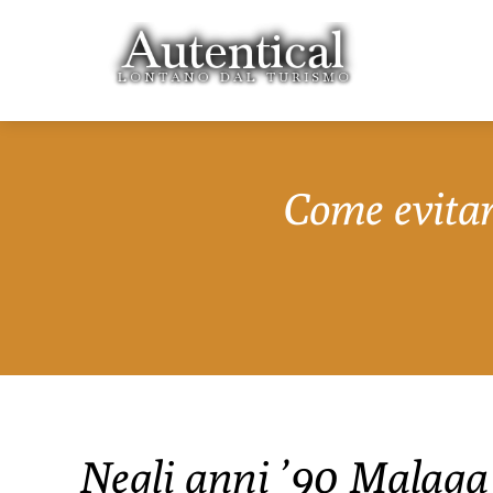
Come evitare
Negli anni ’90 Malaga 