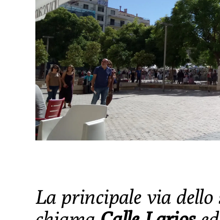
La principale via dell
chiama
Calle Larios
ed